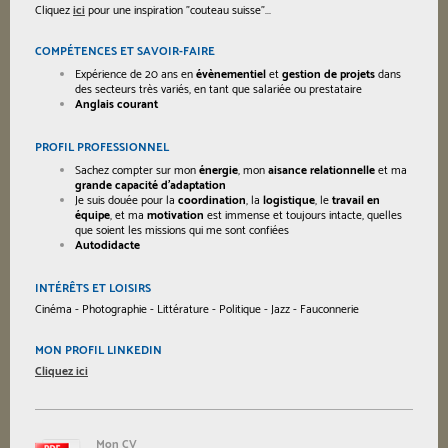
Cliquez
ici
pour une inspiration "couteau suisse"...
COMPÉTENCES ET SAVOIR-FAIRE
Expérience de 20 ans en
évènementiel
et
gestion de projets
dans
des secteurs très variés, en tant que salariée ou prestataire
Anglais courant
PROFIL PROFESSIONNEL
Sachez compter sur mon
énergie
, mon
aisance relationnelle
et ma
grande capacité d'adaptation
Je suis douée pour la
coordination
, la
logistique
, le
travail en
équipe
, et ma
motivation
est immense et toujours intacte, quelles
que soient les missions qui me sont confiées
Autodidacte
INTÉRÊTS ET LOISIRS
Cinéma - Photographie - Littérature - Politique - Jazz - Fauconnerie
MON PROFIL LINKEDIN
Cliquez ici
Mon CV